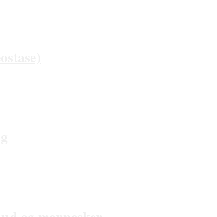
Læs Mere
ostase)
Læs Mere
ng
Læs Mere
 Gud og mennesker