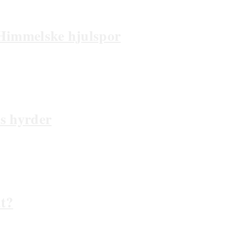
 Himmelske hjulspor
s hyrder
t?