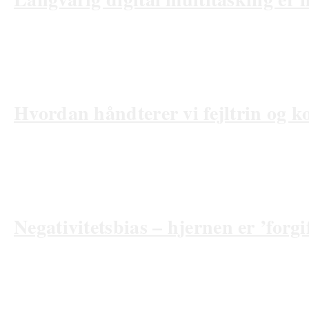
05/09/2025
Hvordan håndterer vi fejltrin og k
27/06/2025
Negativitetsbias – hjernen er ’forgi
25/04/2025