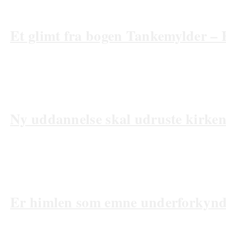
Et glimt fra bogen Tankemylder –
24/04/2026
Ny uddannelse skal udruste kirken
10/04/2026
Er himlen som emne underforkynd