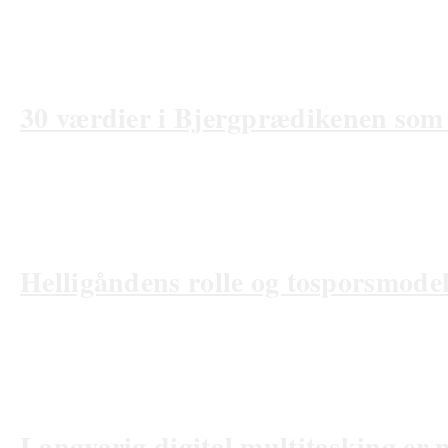
06/03/2026
30 værdier i Bjergprædikenen som f
09/01/2026
Helligåndens rolle og tosporsmodel
31/10/2025
Langvarig digital multitasking er