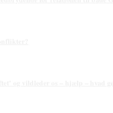
onflikter?
ftet’ og vildleder os – hjælp – hvad g