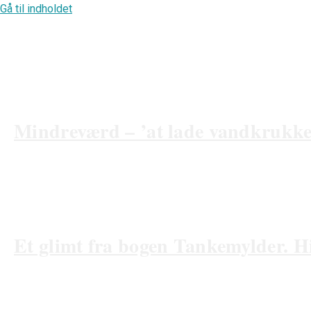
Gå til indholdet
Mindreværd – ’at lade vandkrukke
03/07/2026
Et glimt fra bogen Tankemylder. 
19/06/2026