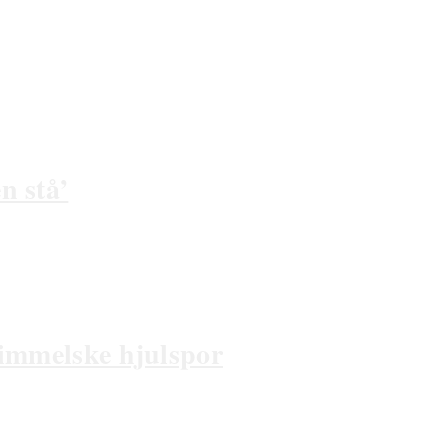
n stå’
Himmelske hjulspor