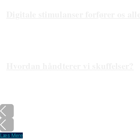
Digitale stimulanser forfører os all
14/03/2025
Hvordan håndterer vi skuffelser?
14/02/2025
Læs Mere