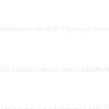
undament for et liv i ligevægt (home
len i kristen tab- og sorgbearbejdni
 nedbrydende for relationen til både