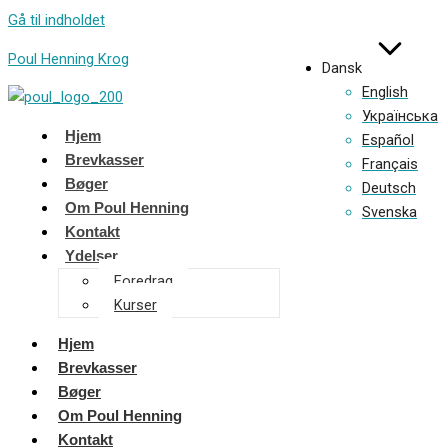
Gå til indholdet
Poul Henning Krog
Dansk
Dansk
English
English
Українська
Українська
Hjem
Español
Español
Brevkasser
Français
Français
Bøger
Deutsch
Deutsch
Om Poul Henning
Svenska
Svenska
Kontakt
Ydelser
Foredrag
Kurser
Hjem
Brevkasser
Bøger
Om Poul Henning
Kontakt