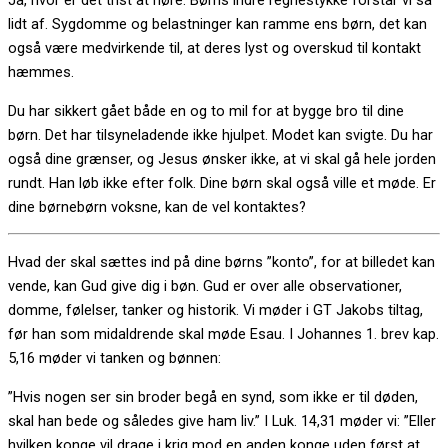
Ja, hvor er det trist at høre. Børns indre regnestykke forstår vi så
lidt af. Sygdomme og belastninger kan ramme ens børn, det kan
også være medvirkende til, at deres lyst og overskud til kontakt
hæmmes.
Du har sikkert gået både en og to mil for at bygge bro til dine
børn. Det har tilsyneladende ikke hjulpet. Modet kan svigte. Du har
også dine grænser, og Jesus ønsker ikke, at vi skal gå hele jorden
rundt. Han løb ikke efter folk. Dine børn skal også ville et møde. Er
dine børnebørn voksne, kan de vel kontaktes?
Hvad der skal sættes ind på dine børns ”konto”, for at billedet kan
vende, kan Gud give dig i bøn. Gud er over alle observationer,
domme, følelser, tanker og historik. Vi møder i GT Jakobs tiltag,
før han som midaldrende skal møde Esau. I Johannes 1. brev kap.
5,16 møder vi tanken og bønnen:
”Hvis nogen ser sin broder begå en synd, som ikke er til døden,
skal han bede og således give ham liv.” I Luk. 14,31 møder vi: ”Eller
hvilken konge vil drage i krig mod en anden konge uden først at