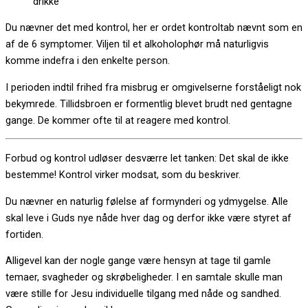
drikke
Du nævner det med kontrol, her er ordet kontroltab nævnt som en
af de 6 symptomer. Viljen til et alkoholophør må naturligvis
komme indefra i den enkelte person.
I perioden indtil frihed fra misbrug er omgivelserne forståeligt nok
bekymrede. Tillidsbroen er formentlig blevet brudt ned gentagne
gange. De kommer ofte til at reagere med kontrol.
Forbud og kontrol udløser desværre let tanken: Det skal de ikke
bestemme! Kontrol virker modsat, som du beskriver.
Du nævner en naturlig følelse af formynderi og ydmygelse. Alle
skal leve i Guds nye nåde hver dag og derfor ikke være styret af
fortiden.
Alligevel kan der nogle gange være hensyn at tage til gamle
temaer, svagheder og skrøbeligheder. I en samtale skulle man
være stille for Jesu individuelle tilgang med nåde og sandhed.