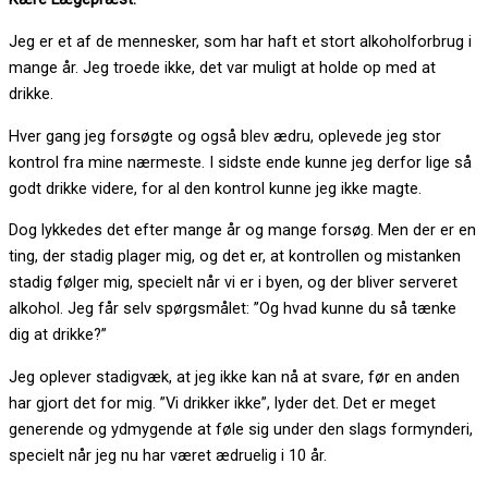
Jeg er et af de mennesker, som har haft et stort alkoholforbrug i
mange år. Jeg troede ikke, det var muligt at holde op med at
drikke.
Hver gang jeg forsøgte og også blev ædru, oplevede jeg stor
kontrol fra mine nærmeste. I sidste ende kunne jeg derfor lige så
godt drikke videre, for al den kontrol kunne jeg ikke magte.
Dog lykkedes det efter mange år og mange forsøg. Men der er en
ting, der stadig plager mig, og det er, at kontrollen og mistanken
stadig følger mig, specielt når vi er i byen, og der bliver serveret
alkohol. Jeg får selv spørgsmålet: ”Og hvad kunne du så tænke
dig at drikke?”
Jeg oplever stadigvæk, at jeg ikke kan nå at svare, før en anden
har gjort det for mig. ”Vi drikker ikke”, lyder det. Det er meget
generende og ydmygende at føle sig under den slags formynderi,
specielt når jeg nu har været ædruelig i 10 år.