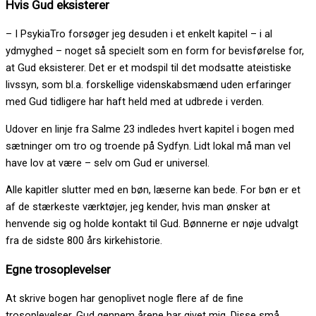
Hvis Gud eksisterer
– I PsykiaTro forsøger jeg desuden i et enkelt kapitel – i al
ydmyghed – noget så specielt som en form for bevisførelse for,
at Gud eksisterer. Det er et modspil til det modsatte ateistiske
livssyn, som bl.a. forskellige videnskabsmænd uden erfaringer
med Gud tidligere har haft held med at udbrede i verden.
Udover en linje fra Salme 23 indledes hvert kapitel i bogen med
sætninger om tro og troende på Sydfyn. Lidt lokal må man vel
have lov at være – selv om Gud er universel.
Alle kapitler slutter med en bøn, læserne kan bede. For bøn er et
af de stærkeste værktøjer, jeg kender, hvis man ønsker at
henvende sig og holde kontakt til Gud. Bønnerne er nøje udvalgt
fra de sidste 800 års kirkehistorie.
Egne trosoplevelser
At skrive bogen har genoplivet nogle flere af de fine
trosoplevelser, Gud gennem årene har givet mig. Disse små