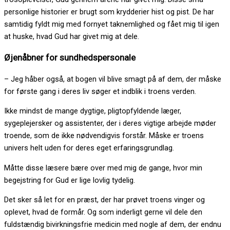
personlige historier er brugt som krydderier hist og pist. De har
samtidig fyldt mig med fornyet taknemlighed og fået mig til igen
at huske, hvad Gud har givet mig at dele.
Øjenåbner for sundhedspersonale
– Jeg håber også, at bogen vil blive smagt på af dem, der måske
for første gang i deres liv søger et indblik i troens verden.
Ikke mindst de mange dygtige, pligtopfyldende læger,
sygeplejersker og assistenter, der i deres vigtige arbejde møder
troende, som de ikke nødvendigvis forstår. Måske er troens
univers helt uden for deres eget erfaringsgrundlag.
Måtte disse læsere bære over med mig de gange, hvor min
begejstring for Gud er lige lovlig tydelig.
Det sker så let for en præst, der har prøvet troens vinger og
oplevet, hvad de formår. Og som inderligt gerne vil dele den
fuldstændig bivirkningsfrie medicin med nogle af dem, der endnu