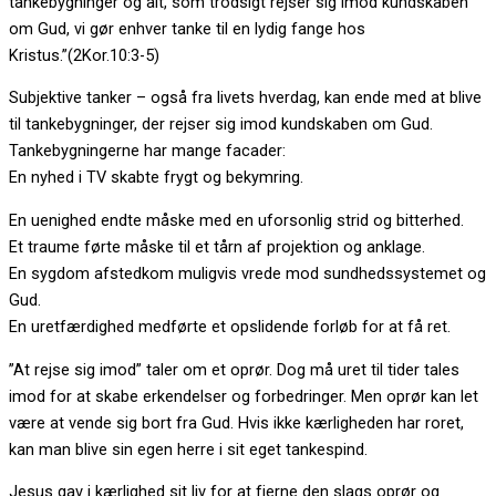
tankebygninger og alt, som trodsigt rejser sig imod kundskaben
om Gud, vi gør enhver tanke til en lydig fange hos
Kristus.”(2Kor.10:3-5)
Subjektive tanker – også fra livets hverdag, kan ende med at blive
til tankebygninger, der rejser sig imod kundskaben om Gud.
Tankebygningerne har mange facader:
En nyhed i TV skabte frygt og bekymring.
En uenighed endte måske med en uforsonlig strid og bitterhed.
Et traume førte måske til et tårn af projektion og anklage.
En sygdom afstedkom muligvis vrede mod sundhedssystemet og
Gud.
En uretfærdighed medførte et opslidende forløb for at få ret.
”At rejse sig imod” taler om et oprør. Dog må uret til tider tales
imod for at skabe erkendelser og forbedringer. Men oprør kan let
være at vende sig bort fra Gud. Hvis ikke kærligheden har roret,
kan man blive sin egen herre i sit eget tankespind.
Jesus gav i kærlighed sit liv for at fjerne den slags oprør og