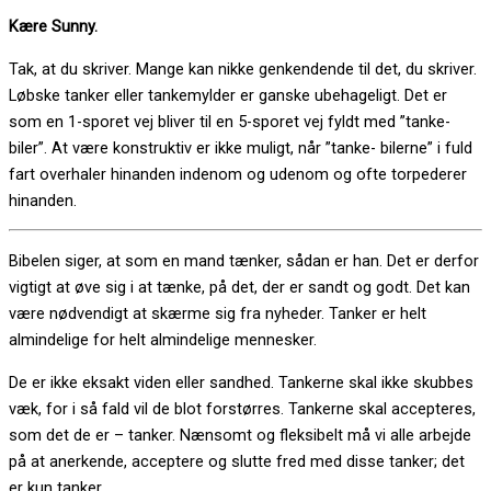
Kære Sunny.
Tak, at du skriver. Mange kan nikke genkendende til det, du skriver.
Løbske tanker eller tankemylder er ganske ubehageligt. Det er
som en 1-sporet vej bliver til en 5-sporet vej fyldt med ”tanke-
biler”. At være konstruktiv er ikke muligt, når ”tanke- bilerne” i fuld
fart overhaler hinanden indenom og udenom og ofte torpederer
hinanden.
Bibelen siger, at som en mand tænker, sådan er han. Det er derfor
vigtigt at øve sig i at tænke, på det, der er sandt og godt. Det kan
være nødvendigt at skærme sig fra nyheder. Tanker er helt
almindelige for helt almindelige mennesker.
De er ikke eksakt viden eller sandhed. Tankerne skal ikke skubbes
væk, for i så fald vil de blot forstørres. Tankerne skal accepteres,
som det de er – tanker. Nænsomt og fleksibelt må vi alle arbejde
på at anerkende, acceptere og slutte fred med disse tanker; det
er kun tanker.