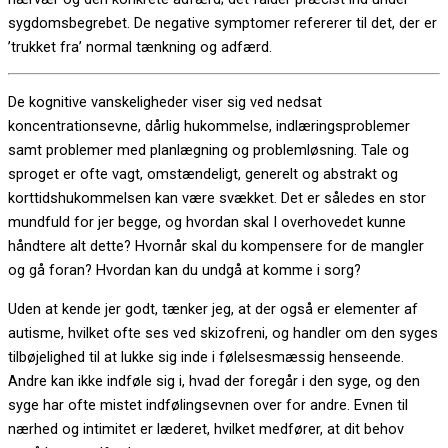
sygdomsbegrebet. De negative symptomer refererer til det, der er
’trukket fra’ normal tænkning og adfærd.
De kognitive vanskeligheder viser sig ved nedsat
koncentrationsevne, dårlig hukommelse, indlæringsproblemer
samt problemer med planlægning og problemløsning. Tale og
sproget er ofte vagt, omstændeligt, generelt og abstrakt og
korttidshukommelsen kan være svækket. Det er således en stor
mundfuld for jer begge, og hvordan skal I overhovedet kunne
håndtere alt dette? Hvornår skal du kompensere for de mangler
og gå foran? Hvordan kan du undgå at komme i sorg?
Uden at kende jer godt, tænker jeg, at der også er elementer af
autisme, hvilket ofte ses ved skizofreni, og handler om den syges
tilbøjelighed til at lukke sig inde i følelsesmæssig henseende.
Andre kan ikke indføle sig i, hvad der foregår i den syge, og den
syge har ofte mistet indfølingsevnen over for andre. Evnen til
nærhed og intimitet er læderet, hvilket medfører, at dit behov