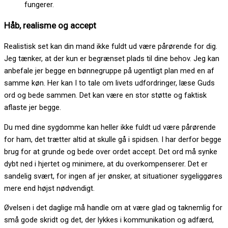
fungerer.
Håb, realisme og accept
Realistisk set kan din mand ikke fuldt ud være pårørende for dig.
Jeg tænker, at der kun er begrænset plads til dine behov. Jeg kan
anbefale jer begge en bønnegruppe på ugentligt plan med en af
samme køn. Her kan I to tale om livets udfordringer, læse Guds
ord og bede sammen. Det kan være en stor støtte og faktisk
aflaste jer begge.
Du med dine sygdomme kan heller ikke fuldt ud være pårørende
for ham, det trætter altid at skulle gå i spidsen. I har derfor begge
brug for at grunde og bede over ordet accept. Det ord må synke
dybt ned i hjertet og minimere, at du overkompenserer. Det er
sandelig svært, for ingen af jer ønsker, at situationer sygeliggøres
mere end højst nødvendigt.
Øvelsen i det daglige må handle om at være glad og taknemlig for
små gode skridt og det, der lykkes i kommunikation og adfærd,