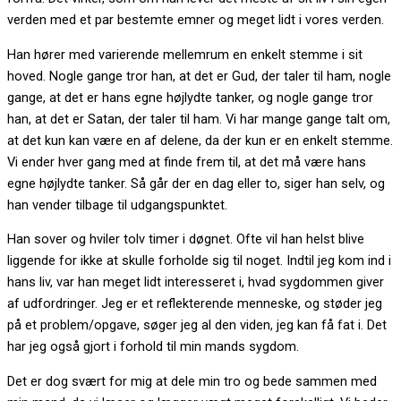
verden med et par bestemte emner og meget lidt i vores verden.
Han hører med varierende mellemrum en enkelt stemme i sit
hoved. Nogle gange tror han, at det er Gud, der taler til ham, nogle
gange, at det er hans egne højlydte tanker, og nogle gange tror
han, at det er Satan, der taler til ham. Vi har mange gange talt om,
at det kun kan være en af delene, da der kun er en enkelt stemme.
Vi ender hver gang med at finde frem til, at det må være hans
egne højlydte tanker. Så går der en dag eller to, siger han selv, og
han vender tilbage til udgangspunktet.
Han sover og hviler tolv timer i døgnet. Ofte vil han helst blive
liggende for ikke at skulle forholde sig til noget. Indtil jeg kom ind i
hans liv, var han meget lidt interesseret i, hvad sygdommen giver
af udfordringer. Jeg er et reflekterende menneske, og støder jeg
på et problem/opgave, søger jeg al den viden, jeg kan få fat i. Det
har jeg også gjort i forhold til min mands sygdom.
Det er dog svært for mig at dele min tro og bede sammen med