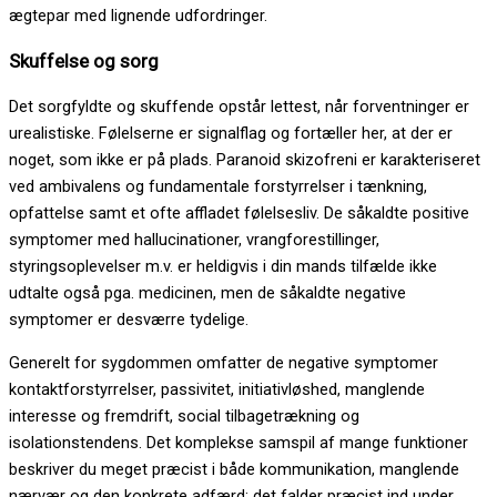
ægtepar med lignende udfordringer.
Skuffelse og sorg
Det sorgfyldte og skuffende opstår lettest, når forventninger er
urealistiske. Følelserne er signalflag og fortæller her, at der er
noget, som ikke er på plads. Paranoid skizofreni er karakteriseret
ved ambivalens og fundamentale forstyrrelser i tænkning,
opfattelse samt et ofte affladet følelsesliv. De såkaldte positive
symptomer med hallucinationer, vrangforestillinger,
styringsoplevelser m.v. er heldigvis i din mands tilfælde ikke
udtalte også pga. medicinen, men de såkaldte negative
symptomer er desværre tydelige.
Generelt for sygdommen omfatter de negative symptomer
kontaktforstyrrelser, passivitet, initiativløshed, manglende
interesse og fremdrift, social tilbagetrækning og
isolationstendens. Det komplekse samspil af mange funktioner
beskriver du meget præcist i både kommunikation, manglende
nærvær og den konkrete adfærd; det falder præcist ind under