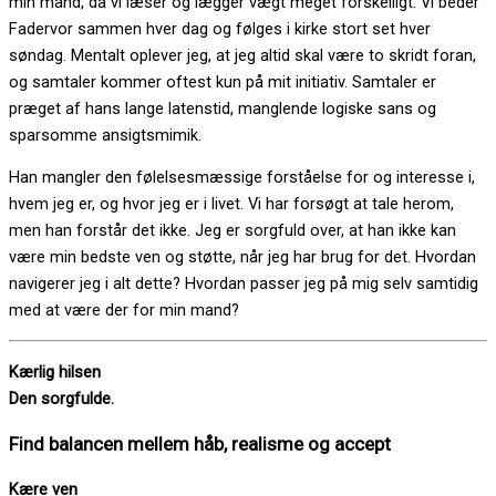
min mand, da vi læser og lægger vægt meget forskelligt. Vi beder
Fadervor sammen hver dag og følges i kirke stort set hver
søndag. Mentalt oplever jeg, at jeg altid skal være to skridt foran,
og samtaler kommer oftest kun på mit initiativ. Samtaler er
præget af hans lange latenstid, manglende logiske sans og
sparsomme ansigtsmimik.
Han mangler den følelsesmæssige forståelse for og interesse i,
hvem jeg er, og hvor jeg er i livet. Vi har forsøgt at tale herom,
men han forstår det ikke. Jeg er sorgfuld over, at han ikke kan
være min bedste ven og støtte, når jeg har brug for det. Hvordan
navigerer jeg i alt dette? Hvordan passer jeg på mig selv samtidig
med at være der for min mand?
Kærlig hilsen
Den sorgfulde.
Find balancen mellem håb, realisme og accept
Kære ven