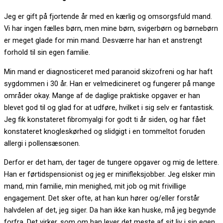
Jeg er gift på fjortende år med en kærlig og omsorgsfuld mand.
Vi har ingen fælles børn, men mine børn, svigerbørn og børnebørn
er meget glade for min mand. Desværre har han et anstrengt
forhold til sin egen familie.
Min mand er diagnosticeret med paranoid skizofreni og har haft
sygdommen i 30 år. Han er velmedicineret og fungerer på mange
områder okay. Mange af de daglige praktiske opgaver er han
blevet god til og glad for at udføre, hvilket i sig selv er fantastisk.
Jeg fik konstateret fibromyalgi for godt ti år siden, og har fået
konstateret knogleskørhed og slidgigt i en tommeltot foruden
allergi i pollensæsonen.
Derfor er det ham, der tager de tungere opgaver og mig de lettere.
Han er førtidspensionist og jeg er minifleksjobber. Jeg elsker min
mand, min familie, min menighed, mit job og mit frivillige
engagement. Det sker ofte, at han kun hører og/eller forstår
halvdelen af det, jeg siger. Da han ikke kan huske, må jeg begynde
forfra. Det virker, som om han lever det meste af sit liv i sin egen