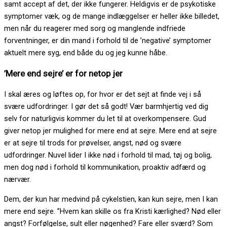
samt accept af det, der ikke fungerer. Heldigvis er de psykotiske
symptomer væk, og de mange indlæggelser er heller ikke billedet,
men når du reagerer med sorg og manglende indfriede
forventninger, er din mand i forhold til de ’negative’ symptomer
aktuelt mere syg, end både du og jeg kunne håbe.
’Mere end sejre’ er for netop jer
I skal æres og løftes op, for hvor er det sejt at finde vej i så
svære udfordringer. I gør det så godt! Vær barmhjertig ved dig
selv for naturligvis kommer du let til at overkompensere. Gud
giver netop jer mulighed for mere end at sejre. Mere end at sejre
er at sejre til trods for prøvelser, angst, nød og svære
udfordringer. Nuvel lider I ikke nød i forhold til mad, tøj og bolig,
men dog nød i forhold til kommunikation, proaktiv adfærd og
nærvær.
Dem, der kun har medvind på cykelstien, kan kun sejre, men I kan
mere end sejre. ”Hvem kan skille os fra Kristi kærlighed? Nød eller
angst? Forfølgelse, sult eller nøgenhed? Fare eller sværd? Som