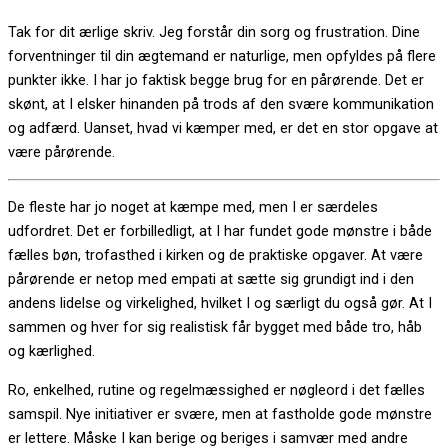
Tak for dit ærlige skriv. Jeg forstår din sorg og frustration. Dine
forventninger til din ægtemand er naturlige, men opfyldes på flere
punkter ikke. I har jo faktisk begge brug for en pårørende. Det er
skønt, at I elsker hinanden på trods af den svære kommunikation
og adfærd. Uanset, hvad vi kæmper med, er det en stor opgave at
være pårørende.
De fleste har jo noget at kæmpe med, men I er særdeles
udfordret. Det er forbilledligt, at I har fundet gode mønstre i både
fælles bøn, trofasthed i kirken og de praktiske opgaver. At være
pårørende er netop med empati at sætte sig grundigt ind i den
andens lidelse og virkelighed, hvilket I og særligt du også gør. At I
sammen og hver for sig realistisk får bygget med både tro, håb
og kærlighed.
Ro, enkelhed, rutine og regelmæssighed er nøgleord i det fælles
samspil. Nye initiativer er svære, men at fastholde gode mønstre
er lettere. Måske I kan berige og beriges i samvær med andre