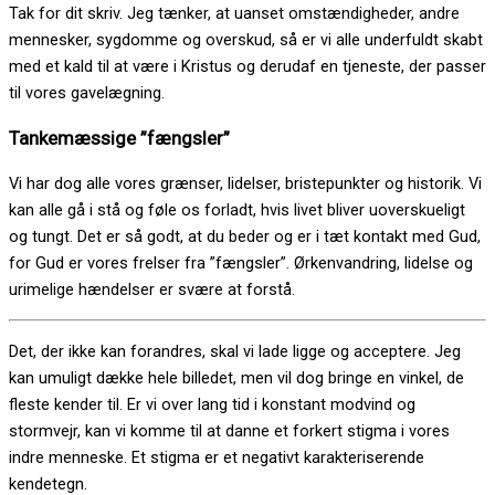
Tak for dit skriv. Jeg tænker, at uanset omstændigheder, andre
mennesker, sygdomme og overskud, så er vi alle underfuldt skabt
med et kald til at være i Kristus og derudaf en tjeneste, der passer
til vores gavelægning.
Tankemæssige ”fængsler”
Vi har dog alle vores grænser, lidelser, bristepunkter og historik. Vi
kan alle gå i stå og føle os forladt, hvis livet bliver uoverskueligt
og tungt. Det er så godt, at du beder og er i tæt kontakt med Gud,
for Gud er vores frelser fra ”fængsler”. Ørkenvandring, lidelse og
urimelige hændelser er svære at forstå.
Det, der ikke kan forandres, skal vi lade ligge og acceptere. Jeg
kan umuligt dække hele billedet, men vil dog bringe en vinkel, de
fleste kender til. Er vi over lang tid i konstant modvind og
stormvejr, kan vi komme til at danne et forkert stigma i vores
indre menneske. Et stigma er et negativt karakteriserende
kendetegn.