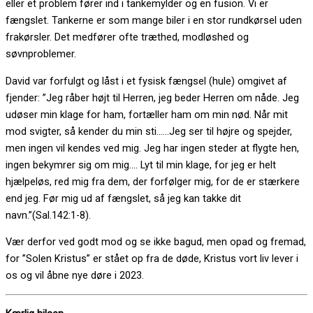
eller et problem fører ind i tankemylder og en fusion. Vi er
fængslet. Tankerne er som mange biler i en stor rundkørsel uden
frakørsler. Det medfører ofte træthed, modløshed og
søvnproblemer.
David var forfulgt og låst i et fysisk fængsel (hule) omgivet af
fjender: ”Jeg råber højt til Herren, jeg beder Herren om nåde. Jeg
udøser min klage for ham, fortæller ham om min nød. Når mit
mod svigter, så kender du min sti……Jeg ser til højre og spejder,
men ingen vil kendes ved mig. Jeg har ingen steder at flygte hen,
ingen bekymrer sig om mig…. Lyt til min klage, for jeg er helt
hjælpeløs, red mig fra dem, der forfølger mig, for de er stærkere
end jeg. Før mig ud af fængslet, så jeg kan takke dit
navn.”(Sal.142:1-8).
Vær derfor ved godt mod og se ikke bagud, men opad og fremad,
for ”Solen Kristus” er stået op fra de døde, Kristus vort liv lever i
os og vil åbne nye døre i 2023.