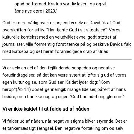
opad og fremad. Kristus vort liv lever i os og vil
åbne nye døre i 2023.”
Gud er mere nådig overfor os, end vi selv er. David fik af Gud
overskriften for sit liv: ”Han tjente Gud i sit slægtsled”. Vores
kulturelle kontekst med en veludviklet evne, godt støttet af
journalister, ville formentlig først tænke på og beskrive Davids fald
med Batseba og det heraf foranledigede drab af Urias.
Vi er selv en del af den fejlfindende suppedas og negative
forudindtagelser, så det kan være svært at løfte sig ud af vores
egen kultur og se, som Gud ser. Kaldet lyder dog: ”Kom
herop.”(Åb.4.1) Josef gennemgik mange lidelser, påført af hans
brødre, men bar ikke nag og siger: ”Gud har ladet mig glemme”.
Vi er ikke kaldet til at falde ud af nåden
Vi falder ud af nåden, når negative stigma bliver styrende. Det er
et tankemæssigt fængsel. Den negative fortælling om os selv