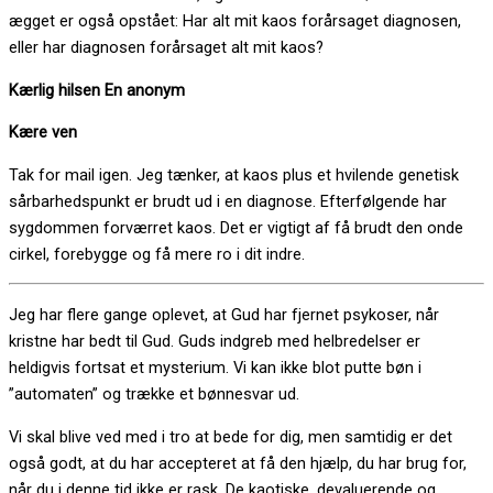
ægget er også opstået: Har alt mit kaos forårsaget diagnosen,
eller har diagnosen forårsaget alt mit kaos?
Kærlig hilsen En anonym
Kære ven
Tak for mail igen. Jeg tænker, at kaos plus et hvilende genetisk
sårbarhedspunkt er brudt ud i en diagnose. Efterfølgende har
sygdommen forværret kaos. Det er vigtigt af få brudt den onde
cirkel, forebygge og få mere ro i dit indre.
Jeg har flere gange oplevet, at Gud har fjernet psykoser, når
kristne har bedt til Gud. Guds indgreb med helbredelser er
heldigvis fortsat et mysterium. Vi kan ikke blot putte bøn i
”automaten” og trække et bønnesvar ud.
Vi skal blive ved med i tro at bede for dig, men samtidig er det
også godt, at du har accepteret at få den hjælp, du har brug for,
når du i denne tid ikke er rask. De kaotiske, devaluerende og