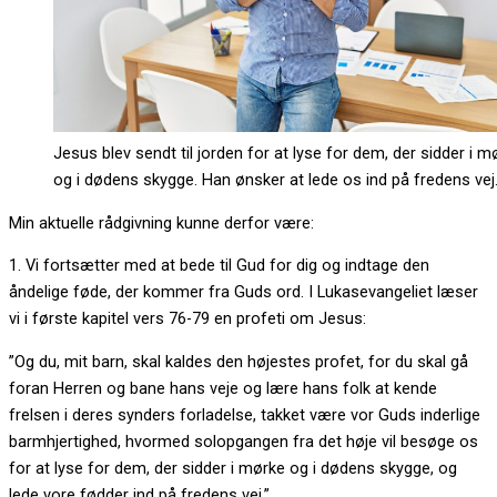
Jesus blev sendt til jorden for at lyse for dem, der sidder i m
og i dødens skygge. Han ønsker at lede os ind på fredens vej
Min aktuelle rådgivning kunne derfor være:
1. Vi fortsætter med at bede til Gud for dig og indtage den
åndelige føde, der kommer fra Guds ord. I Lukasevangeliet læser
vi i første kapitel vers 76-79 en profeti om Jesus:
”Og du, mit barn, skal kaldes den højestes profet, for du skal gå
foran Herren og bane hans veje og lære hans folk at kende
frelsen i deres synders forladelse, takket være vor Guds inderlige
barmhjertighed, hvormed solopgangen fra det høje vil besøge os
for at lyse for dem, der sidder i mørke og i dødens skygge, og
lede vore fødder ind på fredens vej.”