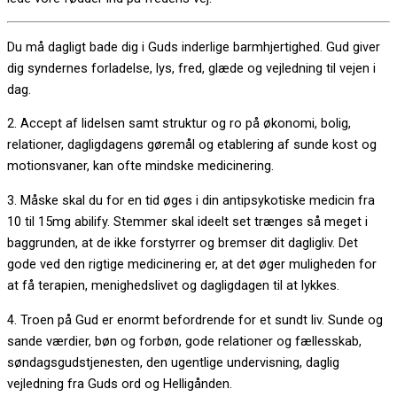
Du må dagligt bade dig i Guds inderlige barmhjertighed. Gud giver
dig syndernes forladelse, lys, fred, glæde og vejledning til vejen i
dag.
2. Accept af lidelsen samt struktur og ro på økonomi, bolig,
relationer, dagligdagens gøremål og etablering af sunde kost og
motionsvaner, kan ofte mindske medicinering.
3. Måske skal du for en tid øges i din antipsykotiske medicin fra
10 til 15mg abilify. Stemmer skal ideelt set trænges så meget i
baggrunden, at de ikke forstyrrer og bremser dit dagligliv. Det
gode ved den rigtige medicinering er, at det øger muligheden for
at få terapien, menighedslivet og dagligdagen til at lykkes.
4. Troen på Gud er enormt befordrende for et sundt liv. Sunde og
sande værdier, bøn og forbøn, gode relationer og fællesskab,
søndagsgudstjenesten, den ugentlige undervisning, daglig
vejledning fra Guds ord og Helligånden.